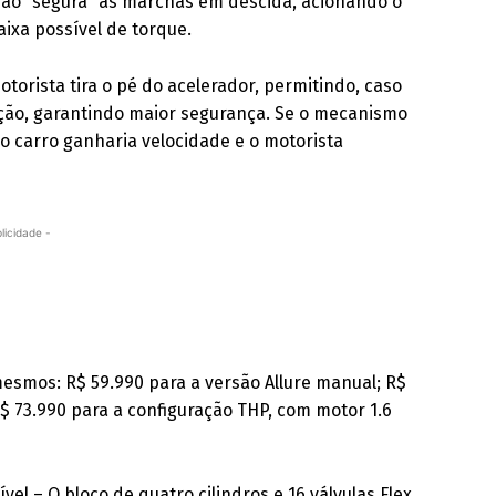
ssão “segura” as marchas em descida, acionando o
aixa possível de torque.
rista tira o pé do acelerador, permitindo, caso
ação, garantindo maior segurança. Se o mecanismo
 o carro ganharia velocidade e o motorista
licidade -
esmos: R$ 59.990 para a versão Allure manual; R$
 R$ 73.990 para a configuração THP, com motor 1.6
ível – O bloco de quatro cilindros e 16 válvulas Flex,