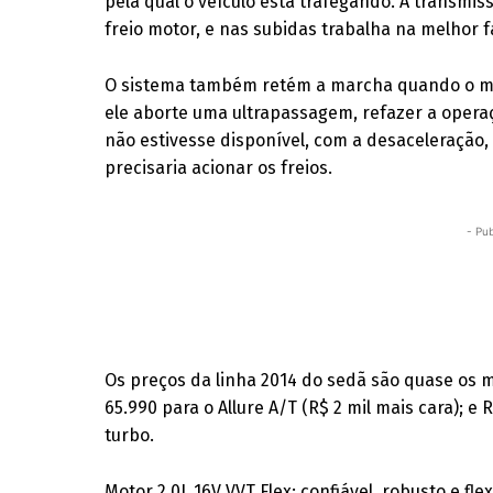
pela qual o veículo está trafegando. A transmi
freio motor, e nas subidas trabalha na melhor f
O sistema também retém a marcha quando o moto
ele aborte uma ultrapassagem, refazer a oper
não estivesse disponível, com a desaceleração,
precisaria acionar os freios.
- Pub
Os preços da linha 2014 do sedã são quase os m
65.990 para o Allure A/T (R$ 2 mil mais cara); e
turbo.
Motor 2.0L 16V VVT Flex: confiável, robusto e flex