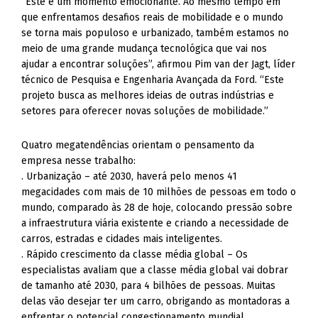
“Este é um momento emocionante. Ao mesmo tempo em
que enfrentamos desafios reais de mobilidade e o mundo
se torna mais populoso e urbanizado, também estamos no
meio de uma grande mudança tecnológica que vai nos
ajudar a encontrar soluções”, afirmou Pim van der Jagt, líder
técnico de Pesquisa e Engenharia Avançada da Ford. “Este
projeto busca as melhores ideias de outras indústrias e
setores para oferecer novas soluções de mobilidade.”
Quatro megatendências orientam o pensamento da
empresa nesse trabalho:
. Urbanização – até 2030, haverá pelo menos 41
megacidades com mais de 10 milhões de pessoas em todo o
mundo, comparado às 28 de hoje, colocando pressão sobre
a infraestrutura viária existente e criando a necessidade de
carros, estradas e cidades mais inteligentes.
. Rápido crescimento da classe média global – Os
especialistas avaliam que a classe média global vai dobrar
de tamanho até 2030, para 4 bilhões de pessoas. Muitas
delas vão desejar ter um carro, obrigando as montadoras a
enfrentar o potencial congestionamento mundial.