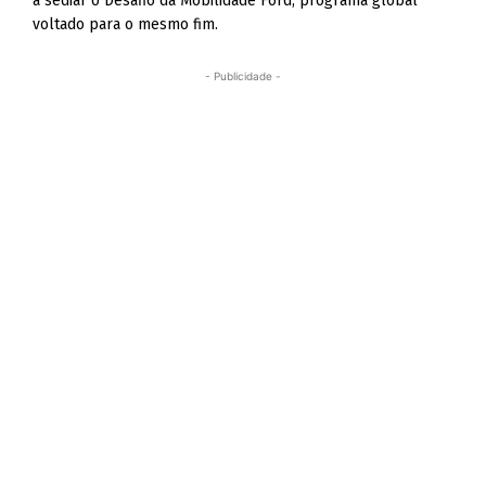
a sediar o Desafio da Mobilidade Ford, programa global
voltado para o mesmo fim.
- Publicidade -