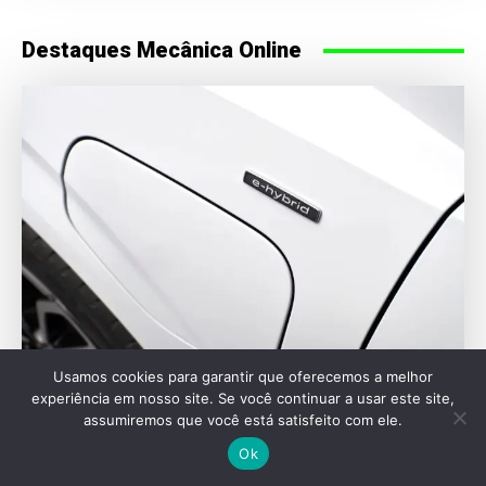
Destaques Mecânica Online
Usamos cookies para garantir que oferecemos a melhor
MERCADO
experiência em nosso site. Se você continuar a usar este site,
assumiremos que você está satisfeito com ele.
Audi prepara guinada híbrida após reflexos
de estratégia puramente elétrica
Ok