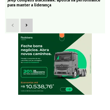
Jeep Compass Blackhawk: aposta na performance
para manter a liderança