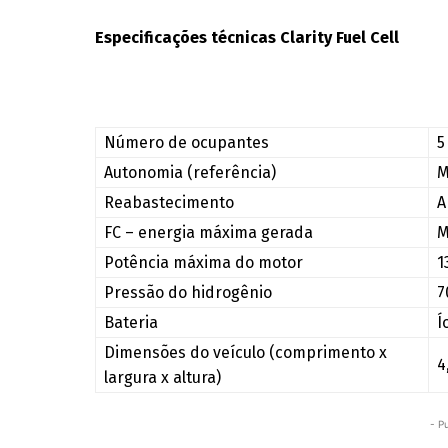
Especificações técnicas Clarity Fuel Cell
Número de ocupantes
5
Autonomia (referência)
M
Reabastecimento
A
FC – energia máxima gerada
M
Potência máxima do motor
1
Pressão do hidrogênio
7
Bateria
Í
Dimensões do veículo (comprimento x
4
largura x altura)
- P