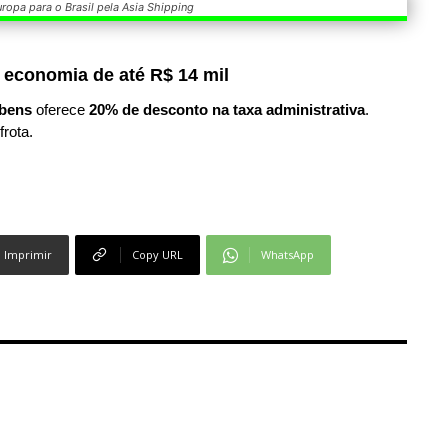
ropa para o Brasil pela Asia Shipping
 economia de até R$ 14 mil
bens
oferece
20% de desconto na taxa administrativa
.
frota.
Imprimir
Copy URL
WhatsApp