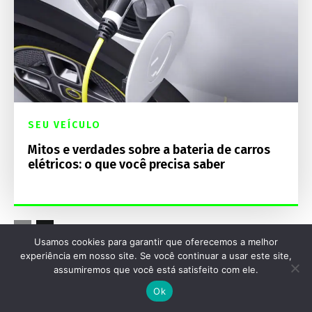
SEU VEÍCULO
Mitos e verdades sobre a bateria de carros
elétricos: o que você precisa saber
Usamos cookies para garantir que oferecemos a melhor
experiência em nosso site. Se você continuar a usar este site,
Destaques Mecânica Online
assumiremos que você está satisfeito com ele.
Ok