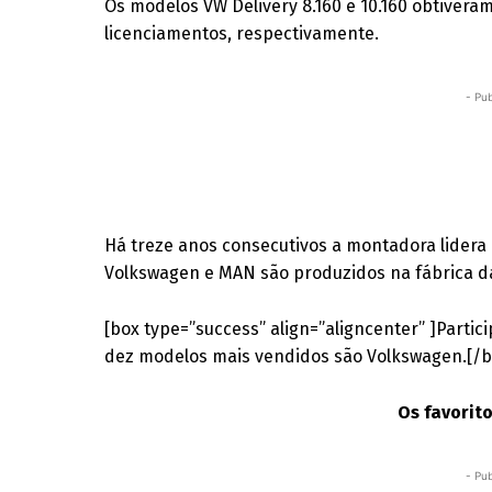
Os modelos VW Delivery 8.160 e 10.160 obtiveram
licenciamentos, respectivamente.
- Pub
Há treze anos consecutivos a montadora lidera
Volkswagen e MAN são produzidos na fábrica d
[box type=”success” align=”aligncenter” ]Partic
dez modelos mais vendidos são Volkswagen.[/b
Os favorit
- Pub