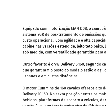
Equipado com motorização MAN D08, o campeão 
sistema EGR de pós-tratamento de emissões que
custo operacional. Com agilidade e alta capaci
cabine nas versões estendida, leito teto baixo, l
sob medida, com versatilidade garantida para 
Outro favorito é o VW Delivery 8.160, segundo c
que garantiram o posto ao modelo estão a agili
urbanas e em curtas distâncias.
O motor Cummins de 160 cavalos oferece alto 
Delivery 10.160. Na sexta posição dentre os mai
bebidas, plataformas de socorro a veículos, de
versão Plus, que traz terceiro eixo de fábrica e