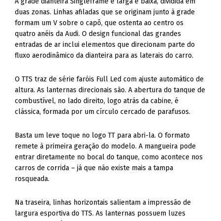
A grade dianteira Singleframe é larga e baixa, dividida em
duas zonas. Linhas afiladas que se originam junto à grade
formam um V sobre o capô, que ostenta ao centro os
quatro anéis da Audi. O design funcional das grandes
entradas de ar inclui elementos que direcionam parte do
fluxo aerodinâmico da dianteira para as laterais do carro.
O TTS traz de série faróis Full Led com ajuste automático de
altura. As lanternas direcionais são. A abertura do tanque de
combustível, no lado direito, logo atrás da cabine, é
clássica, formada por um círculo cercado de parafusos.
Basta um leve toque no logo TT para abri-la. O formato
remete à primeira geração do modelo. A mangueira pode
entrar diretamente no bocal do tanque, como acontece nos
carros de corrida – já que não existe mais a tampa
rosqueada.
Na traseira, linhas horizontais salientam a impressão de
largura esportiva do TTS. As lanternas possuem luzes