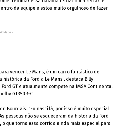
vamos retomar essa batalha feroz com a Ferrari e
dentro da equipe e estou muito orgulhoso de fazer
licidade -
 para vencer Le Mans, é um carro fantástico de
 histórica da Ford a Le Mans”, destaca Billy
o Ford GT e atualmente compete na IMSA Continental
helby GT350R-C.
n Bourdais. “Eu nasci lá, por isso é muito especial
s. As pessoas não se esqueceram da história da Ford
 o que torna essa corrida ainda mais especial para