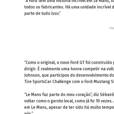
“A Ford tem uma história incrível em Le Mans, 
todos os fabricantes. Há uma unidade incrível 
parte de tudo isso.”
- Pub
“Como o original, o novo Ford GT foi construído
dirigir. É realmente uma honra competir na volta
Johnson, que participou do desenvolvimento d
Tire SportsCar Challenge com o Ford Mustang S
“Le Mans faz parte do meu coração”, diz Sébastie
voltar como o garoto local, como já fiz 10 veze
em Le Mans, apesar de ter sido há muito tempo,
nós.”