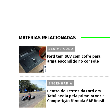
MATÉRIAS RELACIONADAS
SEU VEÍCULO
Ford tem SUV com cofre para
arma escondido no console
ENGENHARIA
Centro de Testes da Ford em
Tatuí sedia pela primeira vez a
Competição Fórmula SAE Brasil