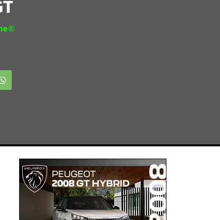
GT
ine®