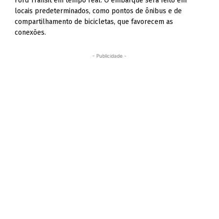
Ford Transit em tempo real. O embarque será feito em
locais predeterminados, como pontos de ônibus e de
compartilhamento de bicicletas, que favorecem as
conexões.
- Publicidade -