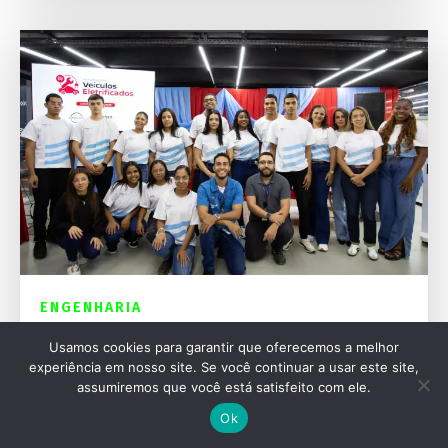
ENGENHARIA
Nissan e Firjan formam primeira turma em
Usamos cookies para garantir que oferecemos a melhor
carros elétricos
experiência em nosso site. Se você continuar a usar este site,
assumiremos que você está satisfeito com ele.
Ok