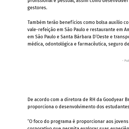
profissional e pessoal, assim como desenvolver
gestores.
Também terão benefícios como bolsa auxílio c
vale-refeição em São Paulo e restaurante em A
em São Paulo e Santa Bárbara D’Oeste e transp
médica, odontológica e farmacêutica, seguro de
- Pub
De acordo com a diretora de RH da Goodyear Br
proporciona o desenvolvimento dos estudante
“O foco do programa é proporcionar aos jovens
corporativo que permita explorar suas experiên