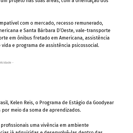
 um projeto nas suas áreas, com a orientação dos
ompatível com o mercado, recesso remunerado,
mericana e Santa Bárbara D’Oeste, vale-transporte
orte em ônibus fretado em Americana, assistência
 vida e programa de assistência psicossocial.
licidade -
asil, Kelen Reis, o Programa de Estágio da Goodyear
s por meio da soma de aprendizados.
 profissionais uma vivência em ambiente
cias já adquiridas e desenvolvê-las dentro das