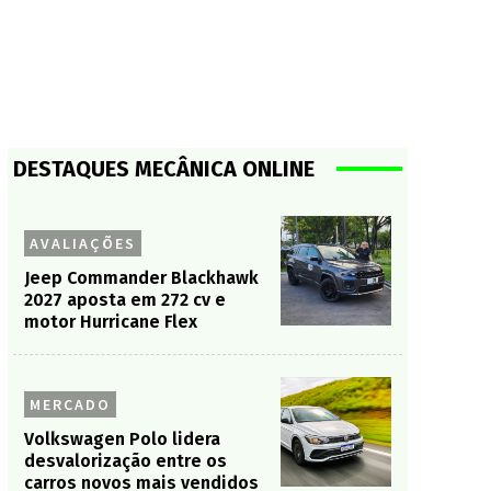
DESTAQUES MECÂNICA ONLINE
AVALIAÇÕES
Jeep Commander Blackhawk
2027 aposta em 272 cv e
motor Hurricane Flex
MERCADO
Volkswagen Polo lidera
desvalorização entre os
carros novos mais vendidos