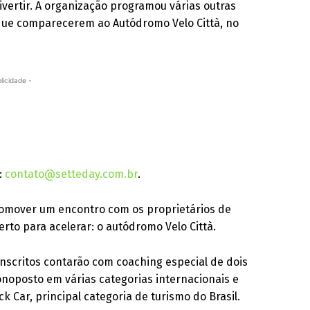
ivertir. A organização programou várias outras
s que comparecerem ao Autódromo Velo Città, no
licidade -
:
contato@setteday.com.br
.
promover um encontro com os proprietários de
rto para acelerar: o autódromo Velo Città.
inscritos contarão com coaching especial de dois
onoposto em várias categorias internacionais e
 Car, principal categoria de turismo do Brasil.