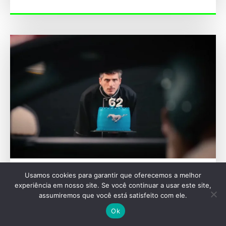
ESPECIAIS
Usamos cookies para garantir que oferecemos a melhor
experiência em nosso site. Se você continuar a usar este site,
Ford testa bolo em Mustang V8 para celebrar
assumiremos que você está satisfeito com ele.
62 anos. Quem vence esse duelo?
Ok