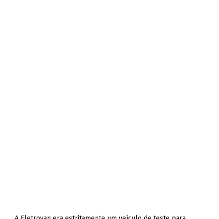
A Eletrovan era estritamente um veículo de teste para