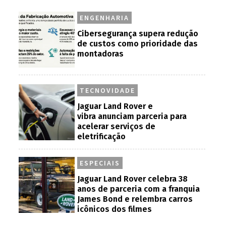
ENGENHARIA
Cibersegurança supera redução
de custos como prioridade das
montadoras
TECNOVIDADE
Jaguar Land Rover e
vibra anunciam parceria para
acelerar serviços de
eletrificação
ESPECIAIS
Jaguar Land Rover celebra 38
anos de parceria com a franquia
James Bond e relembra carros
icônicos dos filmes