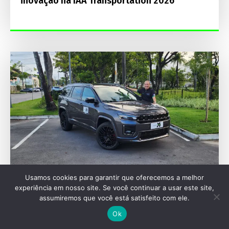
inovação na IAA Transportation 2026
Usamos cookies para garantir que oferecemos a melhor
experiência em nosso site. Se você continuar a usar este site,
AVALIAÇÕES
assumiremos que você está satisfeito com ele.
Jeep Commander Blackhawk 2027 aposta em
Ok
272 cv e motor Hurricane Flex