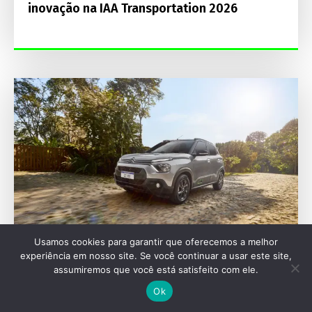
inovação na IAA Transportation 2026
Usamos cookies para garantir que oferecemos a melhor
experiência em nosso site. Se você continuar a usar este site,
assumiremos que você está satisfeito com ele.
MERCADO
Ok
Citroën cresce em julho impulsionada por C3,
Aircross e utilitários