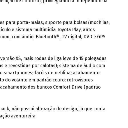
ensação de conforto, privilegiando a independência
tes para porta-malas; suporte para bolsas/mochilas;
ículo e sistema multimídia Toyota Play, antes
num, com áudio, Bluetooth®, TV digital, DVD e GPS
ersão XS, mais rodas de liga leve de 15 polegadas
as e revestidas por calotas); sistema de áudio com
de smartphones; faróis de neblina; acabamento
o do volante em padrão couro; retrovisores
e acabamento dos bancos Comfort Drive (padrão
back, não possui alteração de design, já que conta
ação aventureira.