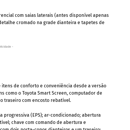
rencial com saias laterais (antes disponível apenas
detalhe cromado na grade dianteira e tapetes de
licidade -
itens de conforto e conveniência desde a versão
itens como o Toyota Smart Screen, computador de
o traseiro com encosto rebatível.
a progressiva (EPS); ar-condicionado; abertura
tível; chave com comando de abertura e
com dois porta-copos dianteiros e um traseiro;