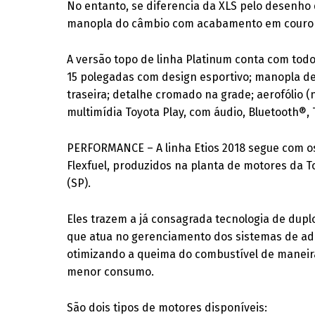
No entanto, se diferencia da XLS pelo desenho d
manopla do câmbio com acabamento em couro e 
A versão topo de linha Platinum conta com todos
15 polegadas com design esportivo; manopla d
traseira; detalhe cromado na grade; aerofólio (
multimídia Toyota Play, com áudio, Bluetooth®, 
PERFORMANCE – A linha Etios 2018 segue com os
Flexfuel, produzidos na planta de motores da T
(SP).
Eles trazem a já consagrada tecnologia de dupl
que atua no gerenciamento dos sistemas de a
otimizando a queima do combustível de maneir
menor consumo.
São dois tipos de motores disponíveis: