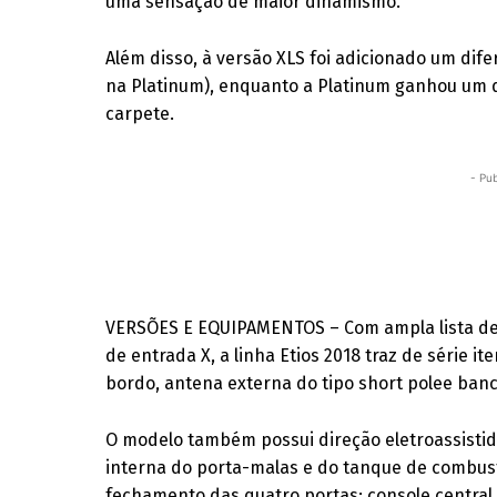
uma sensação de maior dinamismo.
Além disso, à versão XLS foi adicionado um dife
na Platinum), enquanto a Platinum ganhou um 
carpete.
- Pub
VERSÕES E EQUIPAMENTOS – Com ampla lista de 
de entrada X, a linha Etios 2018 traz de série 
bordo, antena externa do tipo short polee banc
O modelo também possui direção eletroassistid
interna do porta-malas e do tanque de combus
fechamento das quatro portas; console central 