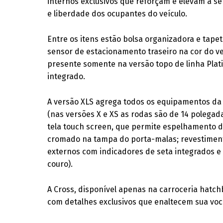
internos exclusivos que reforçam e elevam a s
e liberdade dos ocupantes do veículo.
Entre os itens estão bolsa organizadora e tape
sensor de estacionamento traseiro na cor do ve
presente somente na versão topo de linha Plati
integrado.
A versão XLS agrega todos os equipamentos da v
(nas versões X e XS as rodas são de 14 polegad
tela touch screen, que permite espelhamento 
cromado na tampa do porta-malas; revestiment
externos com indicadores de seta integrados 
couro).
A Cross, disponível apenas na carroceria hatch
com detalhes exclusivos que enaltecem sua voc