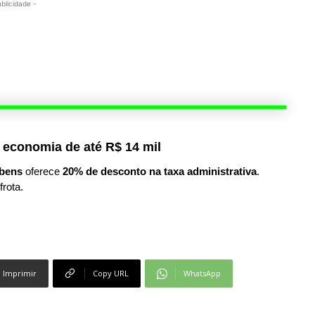
ublicidade -
 economia de até R$ 14 mil
bens
oferece
20% de desconto na taxa administrativa
.
frota.
Imprimir
Copy URL
WhatsApp