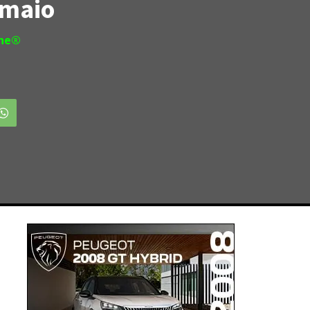
 maio
ine®