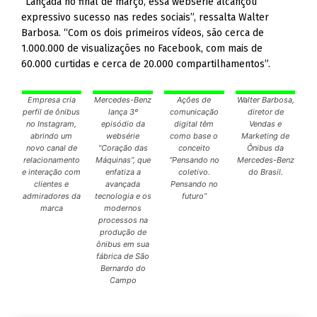
“Lançada no final de março, essa websérie alcançou
expressivo sucesso nas redes sociais”, ressalta Walter
Barbosa. “Com os dois primeiros vídeos, são cerca de
1.000.000 de visualizações no Facebook, com mais de
60.000 curtidas e cerca de 20.000 compartilhamentos”.
Empresa cria
Mercedes-Benz
Ações de
Walter Barbosa,
perfil de ônibus
lança 3º
comunicação
diretor de
no Instagram,
episódio da
digital têm
Vendas e
abrindo um
websérie
como base o
Marketing de
novo canal de
“Coração das
conceito
Ônibus da
relacionamento
Máquinas”, que
“Pensando no
Mercedes-Benz
e interação com
enfatiza a
coletivo.
do Brasil.
clientes e
avançada
Pensando no
admiradores da
tecnologia e os
futuro”
marca
modernos
processos na
produção de
ônibus em sua
fábrica de São
Bernardo do
Campo