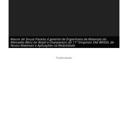
Mauro de Souza Paraíso é gerente de Engenharia de Materiais da
Mercedes Benz do Brasil e chairperson do 11º Simpósio SAE BRASIL de
Novos Materiais e Aplicações na Mobilidade
- Publicidade -