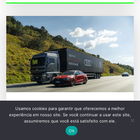
TRUCK
Usamos cookies para garantir que oferecemos a melhor
VW Meteor transporta showcar da Fórmula 1
experiência em nosso site. Se você continuar a usar este site,
da Audi em operação logística especial
assumiremos que você está satisfeito com ele.
Ok