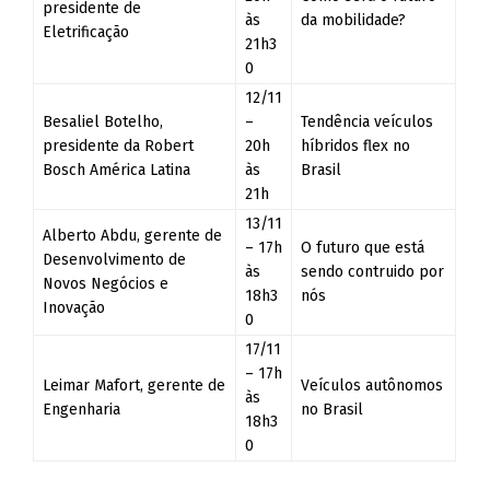
presidente de
às
da mobilidade?
Eletrificação
21h3
0
12/11
Besaliel Botelho,
–
Tendência veículos
presidente da Robert
20h
híbridos flex no
Bosch América Latina
às
Brasil
21h
13/11
Alberto Abdu, gerente de
– 17h
O futuro que está
Desenvolvimento de
às
sendo contruido por
Novos Negócios e
18h3
nós
Inovação
0
17/11
– 17h
Leimar Mafort, gerente de
Veículos autônomos
às
Engenharia
no Brasil
18h3
0