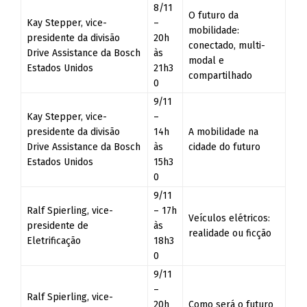
8/11
O futuro da
Kay Stepper, vice-
–
mobilidade:
presidente da divisão
20h
conectado, multi-
Drive Assistance da Bosch
às
modal e
Estados Unidos
21h3
compartilhado
0
9/11
Kay Stepper, vice-
–
presidente da divisão
14h
A mobilidade na
Drive Assistance da Bosch
às
cidade do futuro
Estados Unidos
15h3
0
9/11
Ralf Spierling, vice-
– 17h
Veículos elétricos:
presidente de
às
realidade ou ficção
Eletrificação
18h3
0
9/11
–
Ralf Spierling, vice-
20h
Como será o futuro