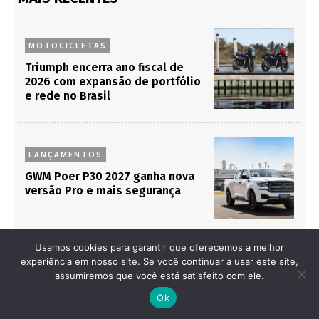
MOTOCICLETAS
Triumph encerra ano fiscal de
2026 com expansão de portfólio
e rede no Brasil
LANÇAMENTOS
GWM Poer P30 2027 ganha nova
versão Pro e mais segurança
Usamos cookies para garantir que oferecemos a melhor
experiência em nosso site. Se você continuar a usar este site,
MERCADO
assumiremos que você está satisfeito com ele.
Crise de pátios e força do etanol
Ok
marcam Fórum SAE