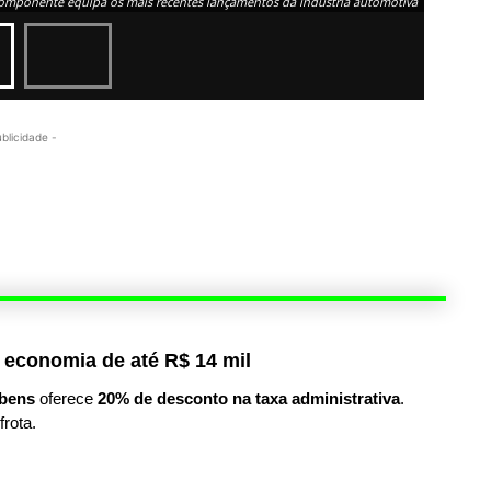
omponente equipa os mais recentes lançamentos da indústria automotiva
ublicidade -
 economia de até R$ 14 mil
bens
oferece
20% de desconto na taxa administrativa
.
frota.