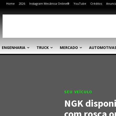
Home
2026
Instagram Mecânica Online®
YouTube
Créditos
Anunci
ENGENHARIA
TRUCK
MERCADO
AUTOMOTIVA
SEU VEÍCULO
NGK disponib
com rosca o