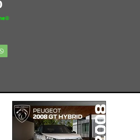
0
ine®