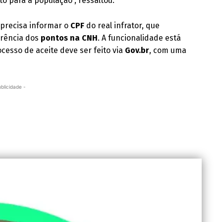
o para a população”, ressaltou.
o precisa informar o
CPF
do real infrator, que
erência dos
pontos na CNH
. A funcionalidade está
rocesso de aceite deve ser feito via
Gov.br
, com uma
ublicidade -