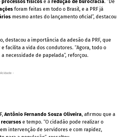
 processos físicos
e a
redução de burocracia
. “De
cações
foram feitas em todo o Brasil, e a PRF já
ários
mesmo antes do lançamento oficial”, destacou
ito, destacou a importância da adesão da PRF, que
r
e facilita a vida dos condutores. “Agora, todo o
m a necessidade de papelada”, reforçou.
licidade -
F,
Antônio Fernando Souza Oliveira
, afirmou que a
 recursos
e tempo. “O cidadão pode realizar o
sem intervenção de servidores e com rapidez,