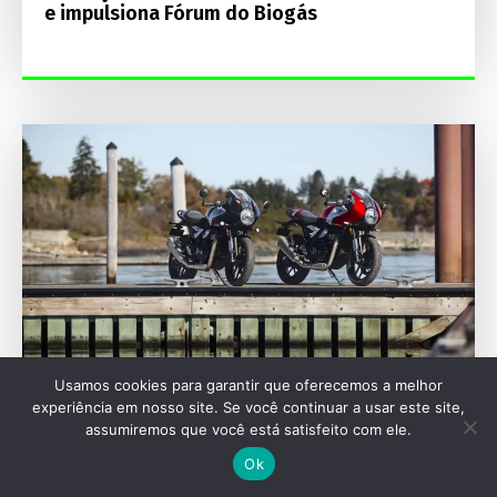
e impulsiona Fórum do Biogás
Usamos cookies para garantir que oferecemos a melhor
experiência em nosso site. Se você continuar a usar este site,
assumiremos que você está satisfeito com ele.
MOTOCICLETAS
Ok
Triumph encerra ano fiscal de 2026 com
expansão de portfólio e rede no Brasil