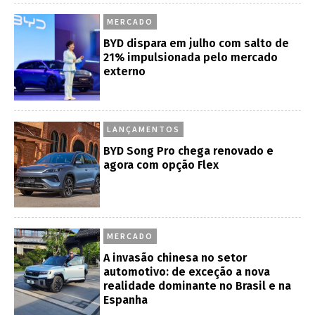
MERCADO
BYD dispara em julho com salto de
21% impulsionada pelo mercado
externo
LANÇAMENTOS
BYD Song Pro chega renovado e
agora com opção Flex
MERCADO
A invasão chinesa no setor
automotivo: de exceção a nova
realidade dominante no Brasil e na
Espanha