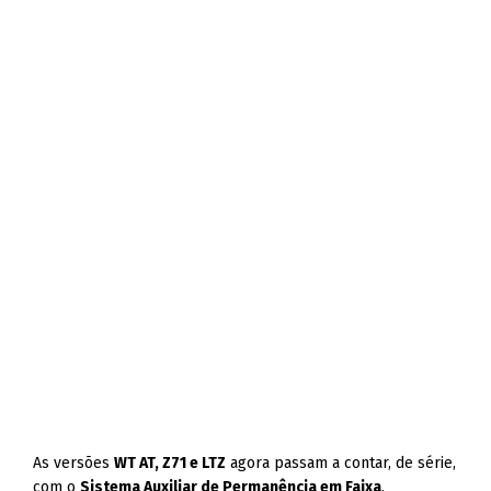
As versões
WT AT, Z71 e LTZ
agora passam a contar, de série,
com o
Sistema Auxiliar de Permanência em Faixa
,