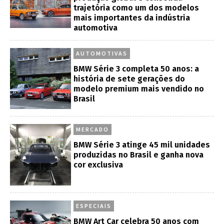
trajetória como um dos modelos
mais importantes da indústria
automotiva
AUTOMOTIVAS
BMW Série 3 completa 50 anos: a
história de sete gerações do
modelo premium mais vendido no
Brasil
MERCADO
BMW Série 3 atinge 45 mil unidades
produzidas no Brasil e ganha nova
cor exclusiva
ESPECIAIS
BMW Art Car celebra 50 anos com