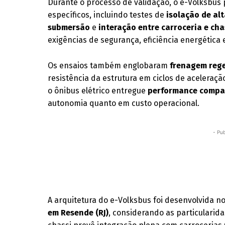
Durante o processo de validação, o e-Volksbus
específicos, incluindo testes de
isolação de al
submersão
e
interação entre carroceria e cha
exigências de segurança, eficiência energética 
Os ensaios também englobaram
frenagem reg
resistência da estrutura em ciclos de aceleraçã
o ônibus elétrico entregue
performance compar
autonomia quanto em custo operacional.
- Pub
A arquitetura do e-Volksbus foi desenvolvida n
em Resende (RJ)
, considerando as particularid