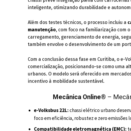
chassi prevê integração plena com carrocerias
inteligente, otimizando durabilidade e autonom
Além dos testes técnicos, o processo incluiu a
c
manutenção
, com foco na familiarização com o
carregamento, gerenciamento de energia, segur
também envolve o desenvolvimento de um portfó
Com a conclusão dessa fase em Curitiba, o e-V
comercialização, posicionando-se como uma alter
urbanos. O modelo será oferecido em mercados
incentivo à mobilidade sustentável.
Mecânica Online
® – Mecân
e-Volksbus 22L:
chassi elétrico urbano dese
foco em eficiência, robustez e zero emissões l
Compatibilidade eletromagnética (EMC):
t