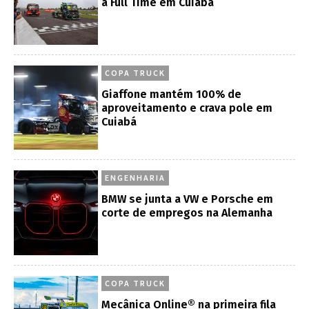
a Full Time em Cuiabá
COPA TRUCK
Giaffone mantém 100% de
aproveitamento e crava pole em
Cuiabá
ENGENHARIA
BMW se junta a VW e Porsche em
corte de empregos na Alemanha
COPA TRUCK
Mecânica Online® na primeira fila