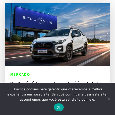
MERCADO
Stellantis lidera vendas na América do Sul e
bate recordes em 2026
Usamos cookies para garantir que oferecemos a melhor
experiência em nosso site. Se você continuar a usar este site,
assumiremos que você está satisfeito com ele.
Ok