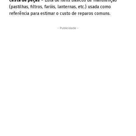
Cesta de peças
– Lista de itens básicos de manutenção
(pastilhas, filtros, faróis, lanternas, etc.) usada como
referência para estimar o custo de reparos comuns.
- Publicidade -