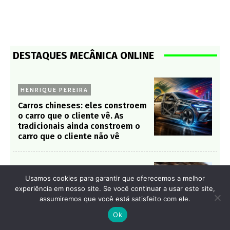
DESTAQUES MECÂNICA ONLINE
HENRIQUE PEREIRA
Carros chineses: eles constroem
o carro que o cliente vê. As
tradicionais ainda constroem o
carro que o cliente não vê
AUTOMOTIVAS
Usamos cookies para garantir que oferecemos a melhor
experiência em nosso site. Se você continuar a usar este site,
Chevrolet Camaro pode voltar
assumiremos que você está satisfeito com ele.
como sedã em 2029 e desafiar
puristas
Ok