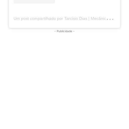
U
m post compartilhado por Tarcisio Dias | Mecânica Online® (@tarcisiomecanicaonline)
- Publicidade -