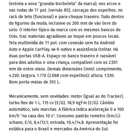
(estreia a nova “gravata-borboleta” da marca), nos arcos e
nas rodas de 17 pol. (versão RS), carcaças dos espelhos, no
rack de teto (funcional) e para-choque traseiro. Tudo dentro
do figurino da moda, inclusive os 200 mm de vão livre do
solo. O interior típico da marca com os mesmos bancos do
Onix, traz materiais agradáveis ao toque em poucos locais.
Tela multimídia de 11 pol. com conexão sem fio Android
Auto e Apple CarPlay, wi-fi nativo e assistência OnStar. Há
duas portas USB-A. Espaço no banco traseiro é razoável
para dois adultos e uma criança, compatível com os 2.551
mm de entre-eixos. Demais dimensões (mm): comprimento,
4.230; largura, 1.770 (2.068 com espelhos); altura, 1.530.
Bom porta-malas de 392 L.
Mecanicamente, sem novidades: motor (igual ao do Tracker),
turbo flex de 1 L, 115 cv (E/G), 18,9 kgf·m (E/G). Câmbio
automático, seis marchas. A fábrica indica aceleração 0 a 100
km/h “na casa dos 10 s”. Consumo padrão Inmetro (km/L):
urbano, E/G, 8,4/12,1; estrada, 10,4/14,8. Apresentação foi
estática para o Brasil e mercados da América do Sul.