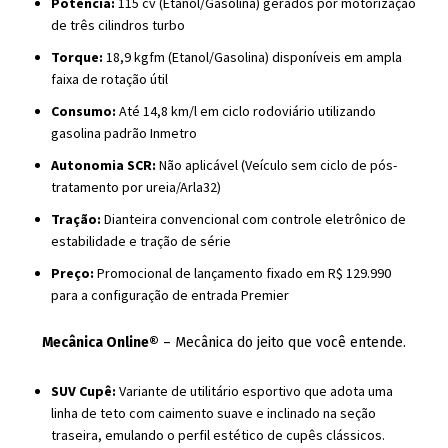
Potência:
115 cv (Etanol/Gasolina) gerados por motorização
de três cilindros turbo
Torque:
18,9 kgfm (Etanol/Gasolina) disponíveis em ampla
faixa de rotação útil
Consumo:
Até 14,8 km/l em ciclo rodoviário utilizando
gasolina padrão Inmetro
Autonomia SCR:
Não aplicável (Veículo sem ciclo de pós-
tratamento por ureia/Arla32)
Tração:
Dianteira convencional com controle eletrônico de
estabilidade e tração de série
Preço:
Promocional de lançamento fixado em R$ 129.990
para a configuração de entrada Premier
Mecânica Online®
– Mecânica do jeito que você entende.
SUV Cupê:
Variante de utilitário esportivo que adota uma
linha de teto com caimento suave e inclinado na seção
traseira, emulando o perfil estético de cupês clássicos.