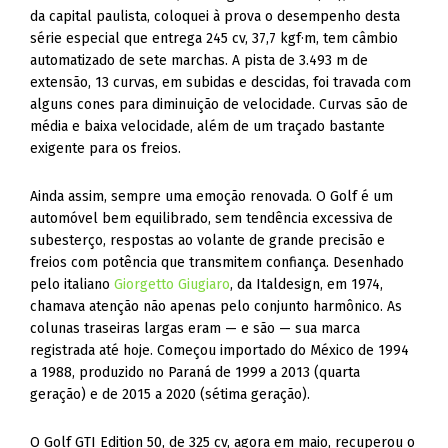
da capital paulista, coloquei à prova o desempenho desta
série especial que entrega 245 cv, 37,7 kgf·m, tem câmbio
automatizado de sete marchas. A pista de 3.493 m de
extensão, 13 curvas, em subidas e descidas, foi travada com
alguns cones para diminuição de velocidade. Curvas são de
média e baixa velocidade, além de um traçado bastante
exigente para os freios.
Ainda assim, sempre uma emoção renovada. O Golf é um
automóvel bem equilibrado, sem tendência excessiva de
subesterço, respostas ao volante de grande precisão e
freios com potência que transmitem confiança. Desenhado
pelo italiano
Giorgetto Giugiaro
, da Italdesign, em 1974,
chamava atenção não apenas pelo conjunto harmônico. As
colunas traseiras largas eram — e são — sua marca
registrada até hoje. Começou importado do México de 1994
a 1988, produzido no Paraná de 1999 a 2013 (quarta
geração) e de 2015 a 2020 (sétima geração).
O Golf GTI Edition 50, de 325 cv, agora em maio, recuperou o