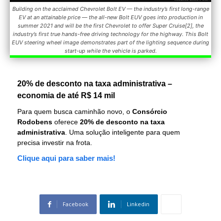
Building on the acclaimed Chevrolet Bolt EV — the industry’s first long-range
EV at an attainable price — the all-new Bolt EUV goes into production in
summer 2021 and will be the first Chevrolet to offer Super Cruise[2], the
industry’s first true hands-free driving technology for the highway. This Bolt
EUV steering wheel image demonstrates part of the lighting sequence during
start-up while the vehicle is parked.
20% de desconto na taxa administrativa –
economia de até R$ 14 mil
Para quem busca caminhão novo, o
Consórcio
Rodobens
oferece
20% de desconto na taxa
administrativa
. Uma solução inteligente para quem
precisa investir na frota.
Clique aqui para saber mais!
Facebook
Linkedin