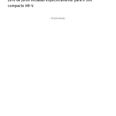
zero de juros voltadas especificamente para o SUV
compacto HR-V.
- Publicidade -