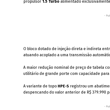
propulsor
1.5 Turbo
alimentado exclusivamente
- Pub
O bloco dotado de injeção direta e indireta en
atuando acoplado a uma transmissão automáti
A maior redução nominal de preço de tabela c
utilitário de grande porte com capacidade par
A variante de topo
HPE-S
registrou um abatime
despencando do valor anterior de R$ 379.990 
- Pub