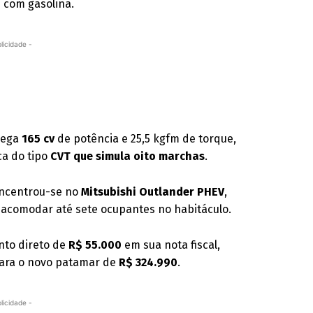
 com gasolina.
licidade -
trega
165 cv
de potência e 25,5 kgfm de torque,
ca do tipo
CVT que simula oito marchas
.
oncentrou-se no
Mitsubishi Outlander PHEV
,
a acomodar até sete ocupantes no habitáculo.
nto direto de
R$ 55.000
em sua nota fiscal,
para o novo patamar de
R$ 324.990
.
licidade -