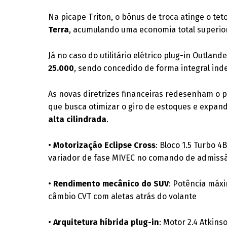
Na picape Triton, o bônus de troca atinge o te
Terra
, acumulando uma economia total superior
Já no caso do utilitário elétrico plug-in Outlan
25.000
, sendo concedido de forma integral i
As novas diretrizes financeiras redesenham o 
que busca otimizar o giro de estoques e expan
alta cilindrada
.
•
Motorização Eclipse Cross
: Bloco 1.5 Turbo 
variador de fase MIVEC no comando de admiss
•
Rendimento mecânico do SUV
: Potência máxi
câmbio CVT com aletas atrás do volante
•
Arquitetura híbrida plug-in
: Motor 2.4 Atkins