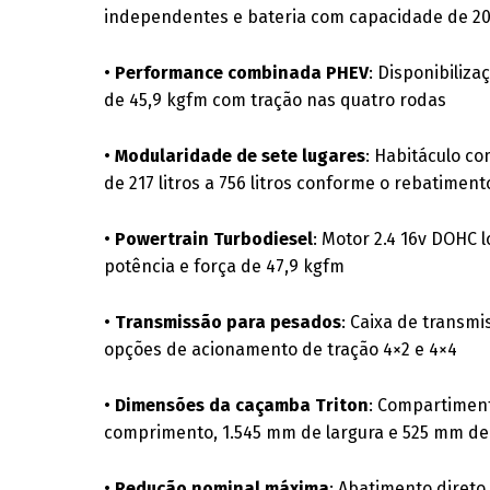
independentes e bateria com capacidade de 2
•
Performance combinada PHEV
: Disponibiliz
de 45,9 kgfm com tração nas quatro rodas
•
Modularidade de sete lugares
: Habitáculo co
de 217 litros a 756 litros conforme o rebatiment
•
Powertrain Turbodiesel
: Motor 2.4 16v DOHC l
potência e força de 47,9 kgfm
•
Transmissão para pesados
: Caixa de transm
opções de acionamento de tração 4×2 e 4×4
•
Dimensões da caçamba Triton
: Compartimen
comprimento, 1.545 mm de largura e 525 mm de 
•
Redução nominal máxima
: Abatimento direto