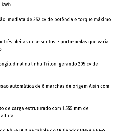
0 kWh
ação imediata de 252 cv de potência e torque máximo
m três fileiras de assentos e porta-malas que varia
o
ongitudinal na linha Triton, gerando 205 cv de
issão automática de 6 marchas de origem Aisin com
to de carga estruturado com 1.555 mm de
altura
 de R$ 55.000 na tabela do Outlander PHEV HPE-S,