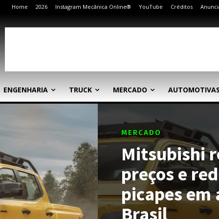
Home
2026
Instagram Mecânica Online®
YouTube
Créditos
Anunci
ENGENHARIA
TRUCK
MERCADO
AUTOMOTIVA
MERCADO
Mitsubishi r
preços e red
picapes em 
Brasil