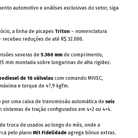
nto automotivo e análises exclusivas do setor, siga
cio, a linha de picapes
Triton
– nomenclatura
 – recebeu reduções de até R$ 32.000.
mensões severas de
5.360 mm
de comprimento,
25 mm montada sobre longarinas de alta rigidez.
bodiesel de 16 válvulas
com comando MIVEC,
máxima e torque de 47,9 kgfm.
o por uma caixa de transmissão automática de
seis
m sistemas de tração configurados em 4×2 ou 4×4.
de troca de usados ao longo do mês, onde a
rca pelo plano
Mit Fidelidade
agrega bônus extras.