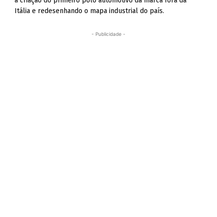
a criação do primeiro polo automotivo da marca fora da
Itália e redesenhando o mapa industrial do país.
- Publicidade -