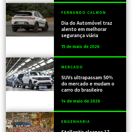
FERNANDO CALMON
Dia do Automóvel traz
alento em melhorar
segurança viária
15 de maio de 2026
MERCADO
SUVs ultrapassam 50%
do mercado e mudam o
carro do brasileiro
14 de maio de 2026
ENGENHARIA
Stellantis alcança 17