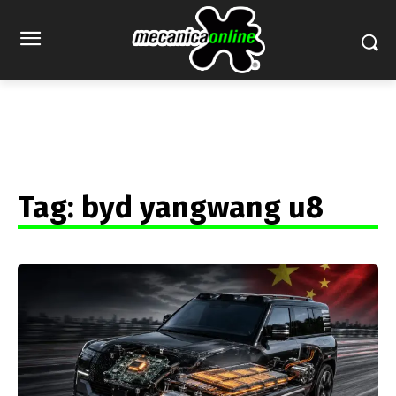
Tag:
byd yangwang u8