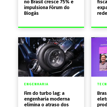
no Brasil cresce 75% e
fisc
impulsiona Fórum do
expa
Biogás
rede
ENGENHARIA
TECN
Fim do turbo lag: a
Bras
engenharia moderna
elet
elimina o atraso dos
prod