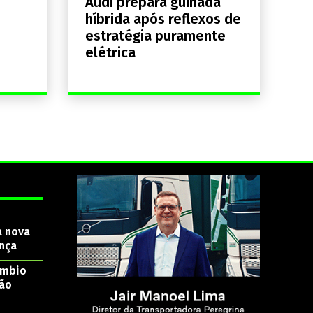
Audi prepara guinada
híbrida após reflexos de
estratégia puramente
elétrica
a nova
nça
âmbio
são