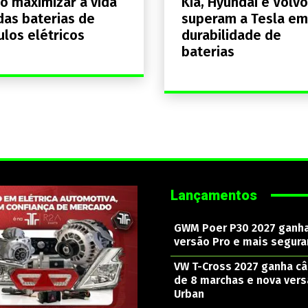
 maximizar a vida
Kia, Hyundai e Volvo
 das baterias de
superam a Tesla em
ulos elétricos
durabilidade de
baterias
Lançamentos
GWM Poer P30 2027 ganh
versão Pro e mais segura
VW T-Cross 2027 ganha c
de 8 marchas e nova ver
Urban