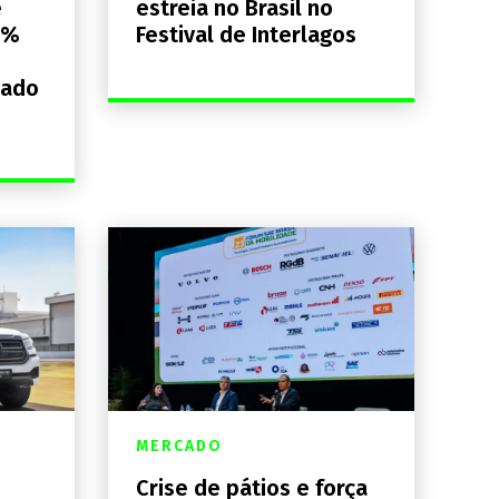
e
estreia no Brasil no
0%
Festival de Interlagos
lado
MERCADO
Crise de pátios e força