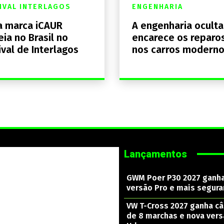
IVAL INTERLAGOS
ENGENHARIA
 marca iCAUR
A engenharia ocult
eia no Brasil no
encarece os reparo
ival de Interlagos
nos carros modern
Lançamentos
GWM Poer P30 2027 ganh
versão Pro e mais segura
VW T-Cross 2027 ganha c
de 8 marchas e nova ver