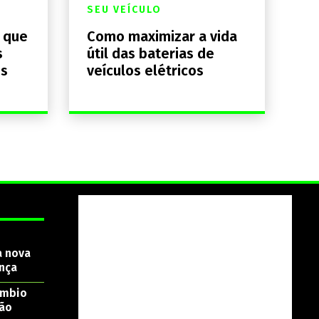
SEU VEÍCULO
a que
Como maximizar a vida
s
útil das baterias de
os
veículos elétricos
a nova
nça
âmbio
são