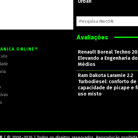
Urban
Pesquisa MecON
Avaliações
ÂNICA ONLINE®
Renault Boreal Techno 20
culo
Elevando a Engenharia d
dade
Médios
ria
Ram Dakota Laramie 2.2
Turbodiesel: conforto de 
o
capacidade de picape e f
uso misto
ivas
is
® | © 2000–2026 | Todos os direitos reservados. Reprodução proibida