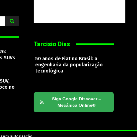
Tarcisio Dias
26:
os SUVs
50 anos de Fiat no Brasil: a
engenharia da popularização
tecnológica
SUV,
oco no
Siga Google Discover –
Mecânica Online®
 sem autorização.