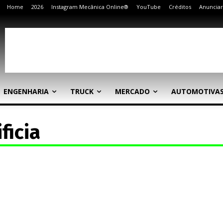
Home
2026
Instagram Mecânica Online®
YouTube
Créditos
Anunciar
ENGENHARIA
TRUCK
MERCADO
AUTOMOTIVA
ficia