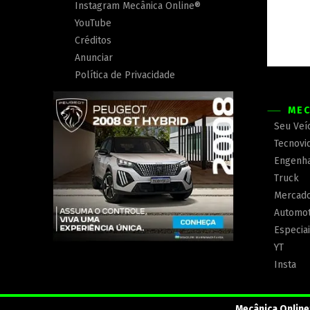
Instagram Mecânica Online®
YouTube
Créditos
Anunciar
Política de Privacidade
MEC
Seu Veí
Tecnovi
Engenha
Truck
Mercad
Automot
Especia
YT
Insta
Mecânica Online