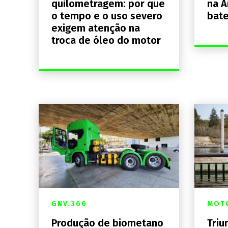
quilometragem: por que
na A
o tempo e o uso severo
bate
exigem atenção na
troca de óleo do motor
GNV.360
MOTO
Produção de biometano
Triu