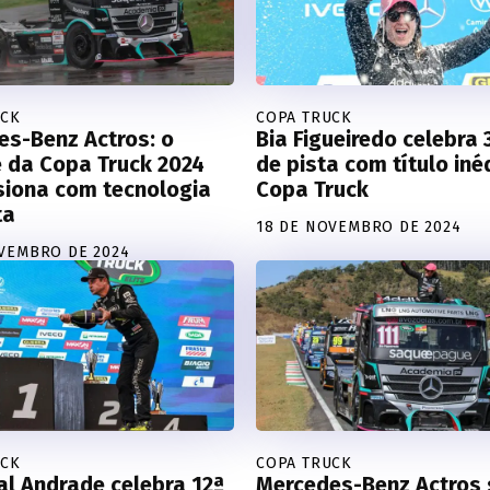
UCK
COPA TRUCK
es-Benz Actros: o
Bia Figueiredo celebra
 da Copa Truck 2024
de pista com título iné
siona com tecnologia
Copa Truck
ta
18 DE NOVEMBRO DE 2024
VEMBRO DE 2024
UCK
COPA TRUCK
l Andrade celebra 12ª
Mercedes-Benz Actros 