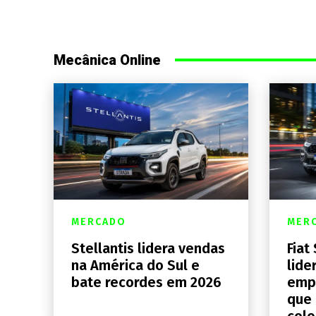
Mecânica Online
MERCADO
MER
Stellantis lidera vendas
Fiat
na América do Sul e
lide
bate recordes em 2026
emp
que
col