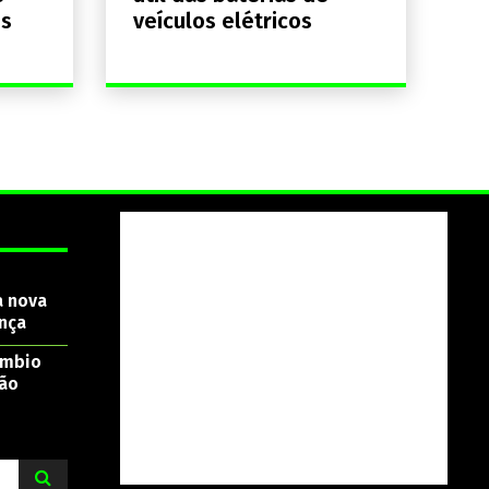
os
veículos elétricos
a nova
nça
âmbio
são