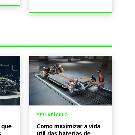
SEU VEÍCULO
a que
Como maximizar a vida
s
útil das baterias de