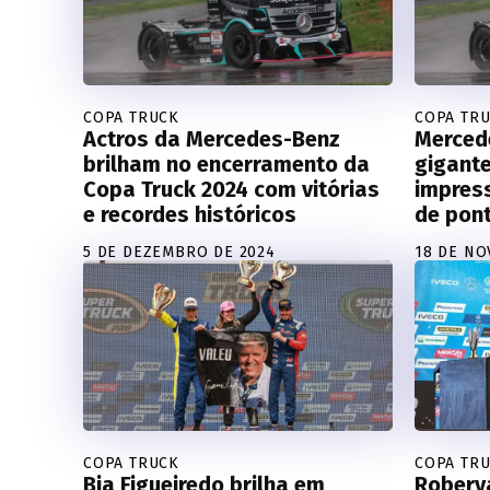
COPA TRUCK
COPA TR
Actros da Mercedes-Benz
Merced
brilham no encerramento da
gigante
Copa Truck 2024 com vitórias
impres
e recordes históricos
de pon
5 DE DEZEMBRO DE 2024
18 DE NO
COPA TRUCK
COPA TR
Bia Figueiredo brilha em
Roberva