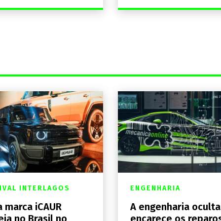
IVAL INTERLAGOS
ENGENHARIA
 marca iCAUR
A engenharia ocult
eia no Brasil no
encarece os reparo