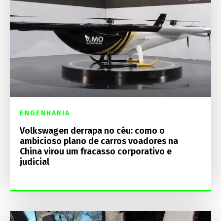
ENGENHARIA
Volkswagen derrapa no céu: como o
ambicioso plano de carros voadores na
China virou um fracasso corporativo e
judicial