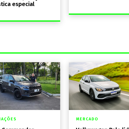
stica especial
IAÇÕES
MERCADO