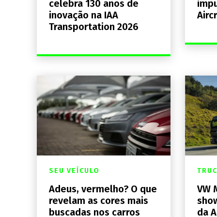
celebra 130 anos de
impu
inovação na IAA
Airc
Transportation 2026
SEU VEÍCULO
TRU
Adeus, vermelho? O que
VW M
revelam as cores mais
show
buscadas nos carros
da A