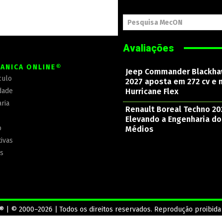
Pesquisa MecON
Avaliações
ÂNICA ONLINE®
Jeep Commander Blackh
culo
2027 aposta em 272 cv e 
dade
Hurricane Flex
ria
Renault Boreal Techno 20
Elevando a Engenharia d
o
Médios
ivas
is
® | © 2000–2026 | Todos os direitos reservados. Reprodução proibida