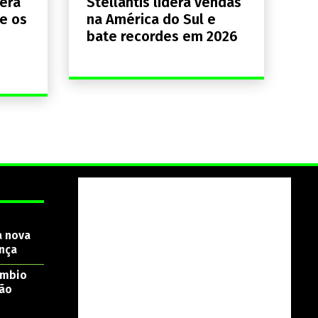
era
Stellantis lidera vendas
e os
na América do Sul e
bate recordes em 2026
a nova
nça
âmbio
são