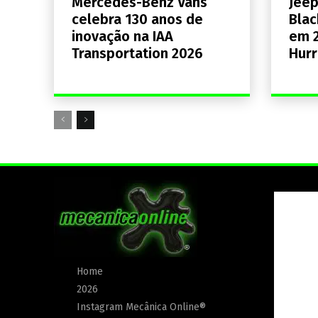
Mercedes-Benz Vans
Jee
celebra 130 anos de
Blac
inovação na IAA
em 2
Transportation 2026
Hurr
Home
2026
Instagram Mecânica Online®