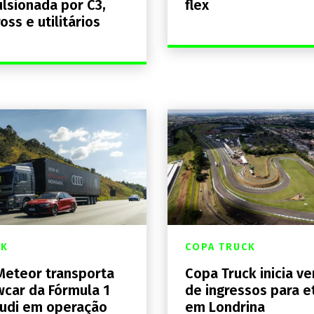
lsionada por C3,
flex
ross e utilitários
CK
COPA TRUCK
eteor transporta
Copa Truck inicia v
car da Fórmula 1
de ingressos para e
udi em operação
em Londrina