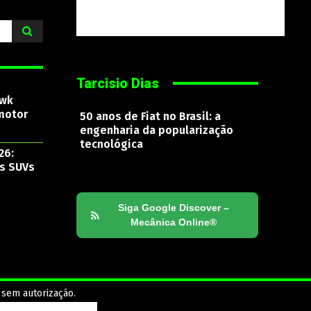
Tarcisio Dias
awk
motor
50 anos de Fiat no Brasil: a
engenharia da popularização
tecnológica
26:
os SUVs
Siga Google Discover –
Mecânica Online®
 sem autorização.