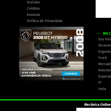
YouTube
Créditos
Anunciar
Política de Privacidade
MEC
Seu Veí
Tecnovi
Engenha
Truck
Mercad
Automot
Especia
YT
Insta
Mecânica Online