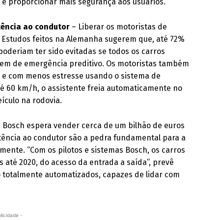
 é proporcionar mais segurança aos usuários.
tência ao condutor
– Liberar os motoristas de
as. Estudos feitos na Alemanha sugerem que, até 72%
poderiam ter sido evitadas se todos os carros
gem de emergência preditivo. Os motoristas também
a e com menos estresse usando o sistema de
é 60 km/h, o assistente freia automaticamente no
ículo na rodovia.
 a Bosch espera vender cerca de um bilhão de euros
stência ao condutor são a pedra fundamental para a
mente. “Com os pilotos e sistemas Bosch, os carros
 até 2020, do acesso da entrada a saída”, prevê
o totalmente automatizados, capazes de lidar com
licidade -