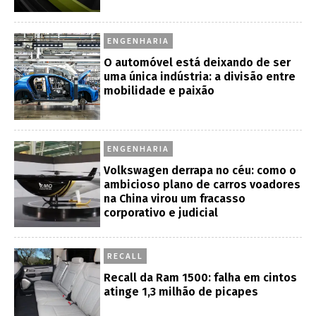
ENGENHARIA
O automóvel está deixando de ser
uma única indústria: a divisão entre
mobilidade e paixão
ENGENHARIA
Volkswagen derrapa no céu: como o
ambicioso plano de carros voadores
na China virou um fracasso
corporativo e judicial
RECALL
Recall da Ram 1500: falha em cintos
atinge 1,3 milhão de picapes