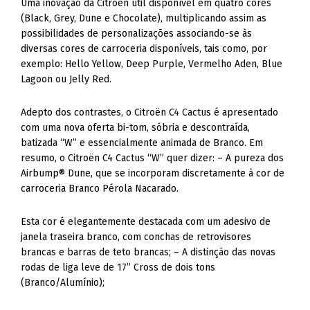
Uma inovação da Citroën útil disponível em quatro cores
(Black, Grey, Dune e Chocolate), multiplicando assim as
possibilidades de personalizações associando-se às
diversas cores de carroceria disponíveis, tais como, por
exemplo: Hello Yellow, Deep Purple, Vermelho Aden, Blue
Lagoon ou Jelly Red.
Adepto dos contrastes, o Citroën C4 Cactus é apresentado
com uma nova oferta bi-tom, sóbria e descontraída,
batizada “W” e essencialmente animada de Branco. Em
resumo, o Citroën C4 Cactus “W” quer dizer: – A pureza dos
Airbump® Dune, que se incorporam discretamente à cor de
carroceria Branco Pérola Nacarado.
Esta cor é elegantemente destacada com um adesivo de
janela traseira branco, com conchas de retrovisores
brancas e barras de teto brancas; – A distinção das novas
rodas de liga leve de 17” Cross de dois tons
(Branco/Alumínio);