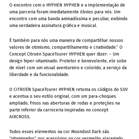
O encontro com o HYPHEN HYPHEN e a implementação de
uma parceria foram imediatamente óbvios para nós. Um
encontro com uma banda animadíssima e peculiar, exibindo
uma verdadeira assinatura gráfica e musical.
É também para nós uma maneira de compartilhar nossos
valores de otimismo, compartilhamento e criatividade.” O
Concept Citroën SpaceTourer HYPHEN quer dizer: – Um
design hiper-vitaminado. Protetor e benevolente, ele sobe
de nível com um visual aventureiro e colorido, a serviço da
liberdade e da funcionalidade.
O CITROËN SpaceTourer HYPHEN retoma os códigos do SUV
e acentua o seu estilo original, com um para-choques
ampliado, frisos nas aberturas de rodas e proteções na
parte inferior da carroceria inspiradas no concept
AIRCROSS.
Todos esses elementos na cor Moondust Dark são
“vitaminados” por acessórios na cor vermelho alaranjado