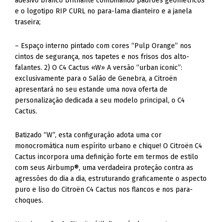
adesivo branco brilhante combinando padrões geométricos
e o logotipo RIP CURL no para-lama dianteiro e a janela
traseira;
– Espaço interno pintado com cores “Pulp Orange” nos
cintos de segurança, nos tapetes e nos frisos dos alto-
falantes. 2) O C4 Cactus «W» A versão “urban iconic”:
exclusivamente para o Salão de Genebra, a Citroën
apresentará no seu estande uma nova oferta de
personalização dedicada a seu modelo principal, o C4
Cactus.
Batizado “W”, esta configuração adota uma cor
monocromática num espírito urbano e chique! O Citroën C4
Cactus incorpora uma definição forte em termos de estilo
com seus Airbump®, uma verdadeira proteção contra as
agressões do dia a dia, estruturando graficamente o aspecto
puro e liso do Citroën C4 Cactus nos flancos e nos para-
choques.