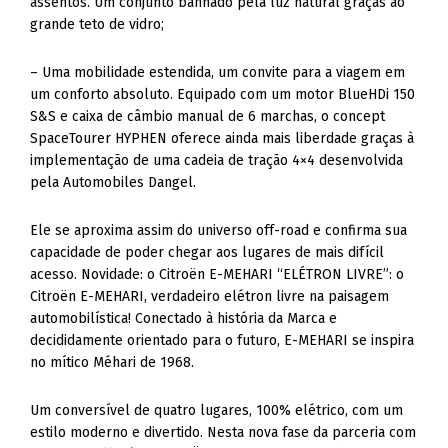
assentos. Um conjunto banhado pela luz natural graças ao
grande teto de vidro;
– Uma mobilidade estendida, um convite para a viagem em
um conforto absoluto. Equipado com um motor BlueHDi 150
S&S e caixa de câmbio manual de 6 marchas, o concept
SpaceTourer HYPHEN oferece ainda mais liberdade graças à
implementação de uma cadeia de tração 4×4 desenvolvida
pela Automobiles Dangel.
Ele se aproxima assim do universo off-road e confirma sua
capacidade de poder chegar aos lugares de mais difícil
acesso. Novidade: o Citroën E-MEHARI “ELÉTRON LIVRE”: o
Citroën E-MEHARI, verdadeiro elétron livre na paisagem
automobilística! Conectado à história da Marca e
decididamente orientado para o futuro, E-MEHARI se inspira
no mítico Méhari de 1968.
Um conversível de quatro lugares, 100% elétrico, com um
estilo moderno e divertido. Nesta nova fase da parceria com